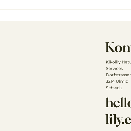
Insektenschutz: Die nicht
Grüne Mine
beachteten Gifte in
Warum sie 
Fliegensprays
Deine Stal
gehört!
Kon
Kikolily Nat
Services
Dorfstrasse
3214 Ulmiz
Schweiz
hel
lily