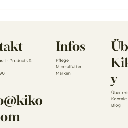
ralerde -
Pferde im Winter -
unbedingt in
Thermoregulation und
lapotheke
warum Pferde eigentlich
nicht frieren
Infos
Üb
takt
Kik
Pflege
ural - Products &
Mineralfutter
 90
Marken
y
Über mi
lo@kiko
Kontakt
Blog
.com