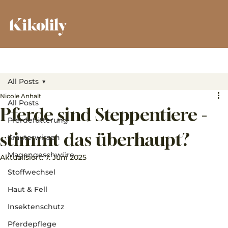
All Posts
Nicole Anhalt
All Posts
Pferde sind Steppentiere -
Pferdefütterung
stimmt das überhaupt?
Kräuterwissen
Magengeschwüre
Aktualisiert:
7. Juni 2025
Stoffwechsel
Haut & Fell
Insektenschutz
Pferdepflege