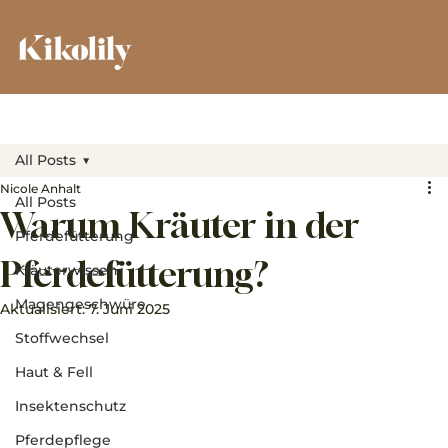
All Posts
Nicole Anhalt
All Posts
Warum Kräuter in der
Pferdefütterung
Pferdefütterung?
Kräuterwissen
Magengeschwüre
Aktualisiert:
7. Juni 2025
Stoffwechsel
Haut & Fell
Insektenschutz
Pferdepflege