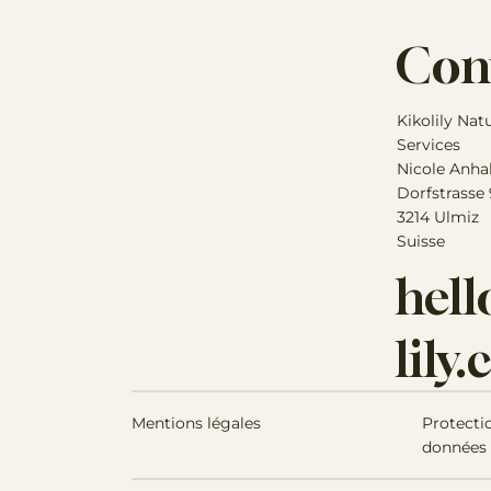
Con
Kikolily Nat
Services
Nicole Anha
Dorfstrasse
3214 Ulmiz
Suisse
hel
lily
Mentions légales
Protecti
données