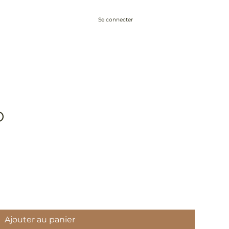
Se connecter
Conseils
À propos
Blog
Contact
O
Ajouter au panier