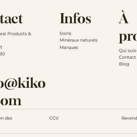
Infos
À
tact
pr
Soins
ural Products &
Minéraux naturels
lt
Marques
Qui suis
 90
Contact
Blog
lo@kiko
.com
Revend
on des
CGV