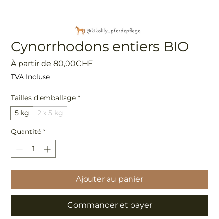
Cynorrhodons entiers BIO
Prix
À partir de
80,00CHF
promotionnel
TVA Incluse
Tailles d'emballage
*
5 kg
2 x 5 kg
Quantité
*
Ajouter au panier
Commander et payer