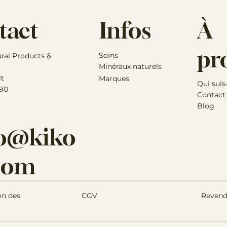
Infos
À
tact
pr
Soins
ural Products &
Minéraux naturels
lt
Marques
Qui suis
 90
Contact
Blog
lo@kiko
.com
Revend
on des
CGV