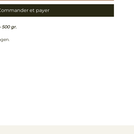
Commander et payer
 500 gr.
agen.