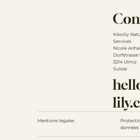
Con
Kikolily Nat
Services
Nicole Anha
Dorfstrasse
3214 Ulmiz
Suisse
hel
lily
Mentions légales
Protecti
données