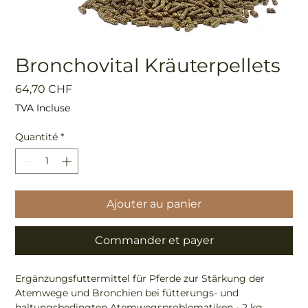
Bronchovital Kräuterpellets
Prix
64,70 CHF
TVA Incluse
Quantité
*
Ajouter au panier
Commander et payer
Ergänzungsfuttermittel für Pferde zur Stärkung der
Atemwege und Bronchien bei fütterungs- und
haltungsbedingten Atemwegsproblematiken - 2 kg