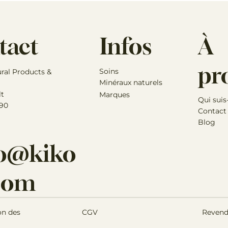
graines de chardon-Marie
Des variations peuvent surveni
Verge d'or
Au fil du temps, vous pouvez
efficacité.
Infos
À
tact
Les animaux sont des individu
médicament est suffisante po
Si vous avez des inquiétudes 
pr
Soins
ural Products &
contacter immédiatement vot
Minéraux naturels
lt
Marques
Qui suis
 90
Contact
Blog
lo@kiko
.com
Revend
on des
CGV