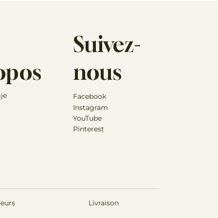
r selon le produit utilisé.
 réduire le dosage du supplément sans affecter son
Suivez-
s. Dans la plupart des cas, une dose réduite de ce
ur une utilisation à long terme.
concernant la santé de votre animal, veuillez
opos
nous
re vétérinaire.
-je
Facebook
Instagram
YouTube
Pinterest
eurs
Livraison