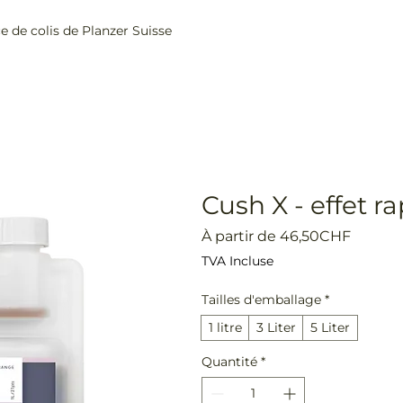
ce de colis de Planzer Suisse
Home
Boutique
Cush X - effet r
Prix
À partir de
46,50CHF
promot
TVA Incluse
Tailles d'emballage
*
1 litre
3 Liter
5 Liter
Quantité
*