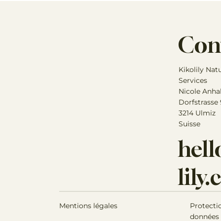
Con
Kikolily Nat
Services
Nicole Anha
Dorfstrasse
3214 Ulmiz
Suisse
hel
lily
Mentions légales
Protecti
données