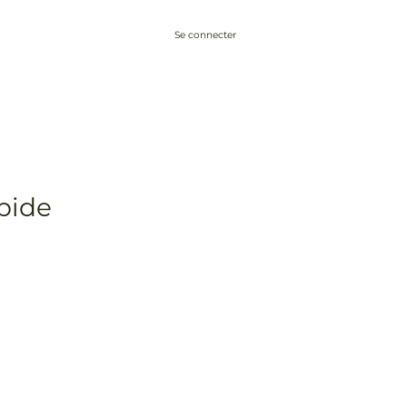
Se connecter
Conseils
À propos
Blog
Contact
apide
ionnel