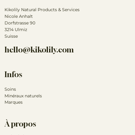
pour une utilisation à long terme.
Kikolily Natural Products & Services
Si vous avez des inquiétudes concernant la santé de
Nicole Anhalt
votre animal, veuillez contacter immédiatement votre
Dorfstrasse 90
vétérinaire.
3214 Ulmiz
Suisse
hello@kikolily.com
Infos
Soins
Minéraux naturels
Marques
À propos