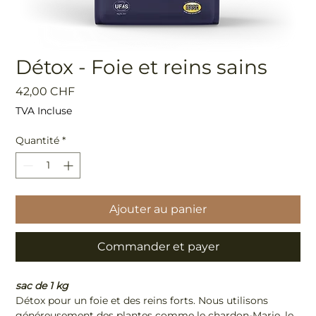
Détox - Foie et reins sains
Prix
42,00 CHF
TVA Incluse
Quantité
*
Ajouter au panier
Commander et payer
sac de 1 kg
Détox pour un foie et des reins forts. Nous utilisons
généreusement des plantes comme le chardon-Marie, le