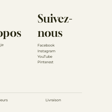
r selon le produit utilisé.
 réduire le dosage du supplément sans affecter son
Suivez-
s. Dans la plupart des cas, une dose réduite de ce
ur une utilisation à long terme.
concernant la santé de votre animal, veuillez
opos
nous
re vétérinaire.
-je
Facebook
Instagram
YouTube
Pinterest
eurs
Livraison