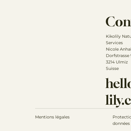
Con
Kikolily Nat
Services
Nicole Anha
Dorfstrasse
3214 Ulmiz
Suisse
hel
lily
Mentions légales
Protecti
données