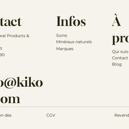
Des variations peuvent surveni
racine de réglisse
Au fil du temps, vous pouvez
efficacité.
Infos
À
tact
Les animaux sont des individu
médicament est suffisante po
Si vous avez des inquiétudes 
pr
Soins
ural Products &
contacter immédiatement vot
Minéraux naturels
lt
Marques
Qui suis
 90
Contact
Blog
lo@kiko
.com
Revend
on des
CGV