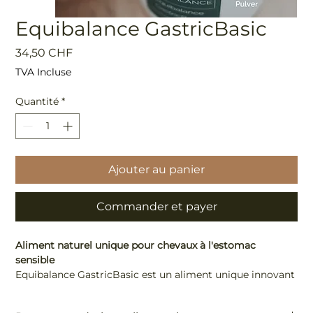
Equibalance GastricBasic
Prix
34,50 CHF
TVA Incluse
Quantité
*
Ajouter au panier
Commander et payer
Aliment naturel unique pour chevaux à l'estomac
sensible
Equibalance GastricBasic est un aliment unique innovant
pour chevaux, composé de la plante
Maytenus ilicifolia
.
Idéal pour les chevaux à l'estomac sensible
: Equibalance