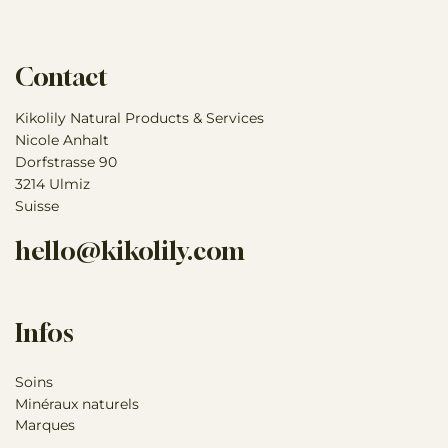
trop. La crinière et la queue sont désormais faciles à
peigner, même sans spray démêlant. Regardez notre
vidéo « Comment faire » sur notre page vidéo. Amusez-
Contact
vous !
Kikolily Natural Products & Services
Nicole Anhalt
Dorfstrasse 90
3214 Ulmiz
Suisse
hello@kikolily.com
Infos
Soins
Minéraux naturels
Marques