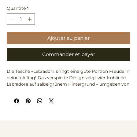
Quantité
*
Ajouter au panier
Commander et payer
Die Tasche «Labrador» bringt eine gute Portion Freude in
deinen Alltag! Das verspielte Design zeigt vier fröhliche
Labradore auf salbeigrünem Hintergrund – umgeben von
matschigen Pfotenabdrücken, Herbstblättern und dem
einen oder anderen Gummistiefel. Ein liebevolles Porträt
des charmanten Chaos, das das Leben mit Hunden so
besonders macht.
Gefertigt aus robuster Baumwolle und in
Grossbritannien hergestellt, verfügt die Tasche über ein
pinkes, wasserabweisendes Innenfutter sowie auffällige