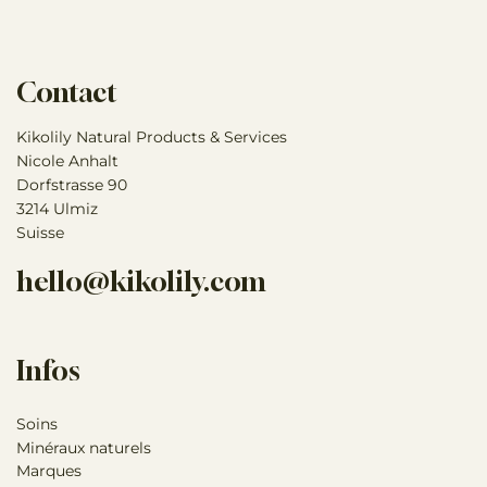
magentafarbene Henkel – praktisch und stylisch zugleich.
Perfekt für Spaziergänge, Erledigungen oder als
unkomplizierter Begleiter mit einer extra Portion
Contact
Labrador-Charme.
Highlights:
Kikolily Natural Products & Services
Nicole Anhalt
Wasserabweisendes Innenfutter
Dorfstrasse 90
Grosszügiges Format
3214 Ulmiz
Reissverschluss oben
Suisse
Illustration, Druck & Herstellung: Komplett in
hello@kikolily.com
Grossbritannien gefertigt
Infos
Soins
Minéraux naturels
Marques