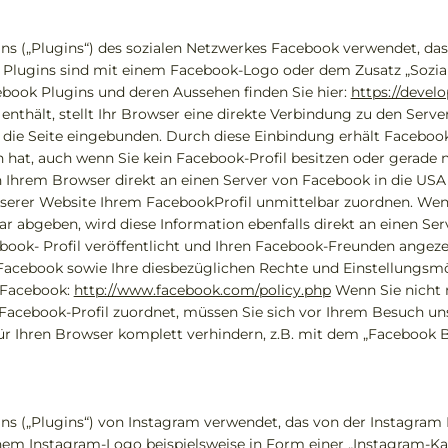
 („Plugins“) des sozialen Netzwerkes Facebook verwendet, das vo
e Plugins sind mit einem Facebook-Logo oder dem Zusatz „Sozia
ebook Plugins und deren Aussehen finden Sie hier:
https://devel
 enthält, stellt Ihr Browser eine direkte Verbindung zu den Serv
 die Seite eingebunden. Durch diese Einbindung erhält Facebook 
 hat, auch wenn Sie kein Facebook-Profil besitzen oder gerade n
on Ihrem Browser direkt an einen Server von Facebook in die USA 
rer Website Ihrem FacebookProfil unmittelbar zuordnen. Wenn 
r abgeben, wird diese Information ebenfalls direkt an einen Se
ook- Profil veröffentlicht und Ihren Facebook-Freunden ange
acebook sowie Ihre diesbezüglichen Rechte und Einstellungsmö
 Facebook:
http://www.facebook.com/policy.php
Wenn Sie nicht 
acebook-Profil zuordnet, müssen Sie sich vor Ihrem Besuch un
r Ihren Browser komplett verhindern, z.B. mit dem „Facebook B
s („Plugins“) von Instagram verwendet, das von der Instagram 
einem Instagram-Logo beispielsweise in Form einer „Instagram-K