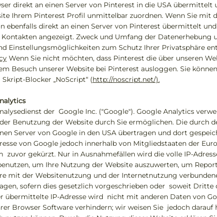
ser direkt an einen Server von Pinterest in die USA übermittelt 
e Ihrem Pinterest Profil unmittelbar zuordnen. Wenn Sie mit den
n ebenfalls direkt an einen Server von Pinterest übermittelt un
ren Kontakten angezeigt. Zweck und Umfang der Datenerhebung 
und Einstellungsmöglichkeiten zum Schutz Ihrer Privatsphäre e
cy
Wenn Sie nicht möchten, dass Pinterest die über unseren W
Ihrem Besuch unserer Website bei Pinterest ausloggen. Sie könne
 Skript-Blocker „NoScript“ (
http://noscript.net/).
nalytics
lysedienst der Google Inc. ("Google"). Google Analytics verwen
der Benutzung der Website durch Sie ermöglichen. Die durch d
en Server von Google in den USA übertragen und dort gespeiche
resse von Google jedoch innerhalb von Mitgliedstaaten der Eur
uvor gekürzt. Nur in Ausnahmefällen wird die volle IP-Adress
benutzen, um Ihre Nutzung der Website auszuwerten, um Reports
e mit der Websitenutzung und der Internetnutzung verbundene
agen, sofern dies gesetzlich vorgeschrieben oder soweit Dritte 
übermittelte IP-Adresse wird nicht mit anderen Daten von Goo
er Browser Software verhindern; wir weisen Sie jedoch darauf hi