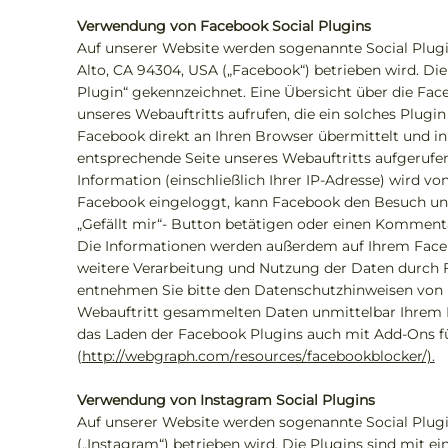
Verwendung von Facebook Social Plugins
Auf unserer Website werden sogenannte Social Plugins
Alto, CA 94304, USA („Facebook“) betrieben wird. Di
Plugin“ gekennzeichnet. Eine Übersicht über die Fac
unseres Webauftritts aufrufen, die ein solches Plugin
Facebook direkt an Ihren Browser übermittelt und in
entsprechende Seite unseres Webauftritts aufgerufen
Information (einschließlich Ihrer IP-Adresse) wird v
Facebook eingeloggt, kann Facebook den Besuch unse
„Gefällt mir“- Button betätigen oder einen Kommenta
Die Informationen werden außerdem auf Ihrem Faceb
weitere Verarbeitung und Nutzung der Daten durch F
entnehmen Sie bitte den Datenschutzhinweisen von
Webauftritt gesammelten Daten unmittelbar Ihrem F
das Laden der Facebook Plugins auch mit Add-Ons fü
(
http://webgraph.com/resources/facebookblocker/).
Verwendung von Instagram Social Plugins
Auf unserer Website werden sogenannte Social Plugin
(„Instagram“) betrieben wird. Die Plugins sind mit 