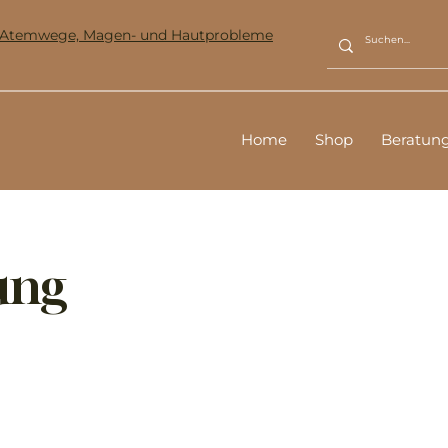
ür Atemwege, Magen- und Hautprobleme
Home
Shop
Beratun
ung