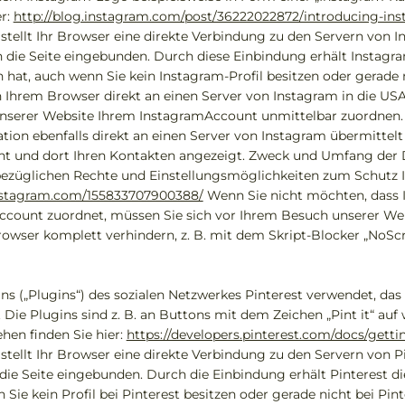
er:
http://blog.instagram.com/post/36222022872/introducing-in
, stellt Ihr Browser eine direkte Verbindung zu den Servern von 
n die Seite eingebunden. Durch diese Einbindung erhält Instagra
hat, auch wenn Sie kein Instagram-Profil besitzen oder gerade 
on Ihrem Browser direkt an einen Server von Instagram in die USA
nserer Website Ihrem InstagramAccount unmittelbar zuordnen. W
ation ebenfalls direkt an einen Server von Instagram übermittel
ht und dort Ihren Kontakten angezeigt. Zweck und Umfang der 
ezüglichen Rechte und Einstellungsmöglichkeiten zum Schutz I
instagram.com/155833707900388/
Wenn Sie nicht möchten, dass 
ount zuordnet, müssen Sie sich vor Ihrem Besuch unserer Web
owser komplett verhindern, z. B. mit dem Skript-Blocker „NoScri
 („Plugins“) des sozialen Netzwerkes Pinterest verwendet, das v
d. Die Plugins sind z. B. an Buttons mit dem Zeichen „Pint it“ a
hen finden Sie hier:
https://developers.pinterest.com/docs/getti
, stellt Ihr Browser eine direkte Verbindung zu den Servern von P
 die Seite eingebunden. Durch die Einbindung erhält Pinterest d
Sie kein Profil bei Pinterest besitzen oder gerade nicht bei Pin