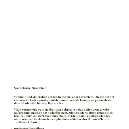
Synthetische Zusatzstoffe
Vitamine und Mineralien werden heute im Labor hergestellt. Dies ist auf der
einen Seite kostengünstig - auf der anderen Seite können sie genau dosiert
dem Pferdefutter hinzugefügt werden.
Viele Zusatzstoffe werden aber zum Beispiel von den Zellen zwangsweise
aufgenommen, ohne das Bedarf besteht. Alles, was der Körper gerade nicht
braucht, muss von der Leber «umgebaut» werden, damit es ausgeschieden
werden kann. Dies kann den empfindlichen Stoffwechsel Deines Pferdes
zusätzlich belasten.
preiswerte Herstellung