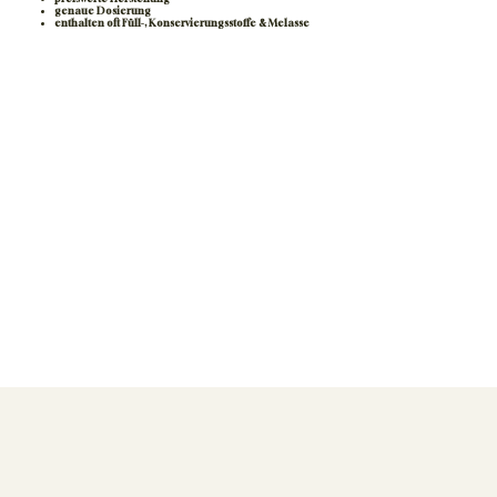
genaue Dosierung
enthalten oft Füll-, Konservierungsstoffe & Melasse