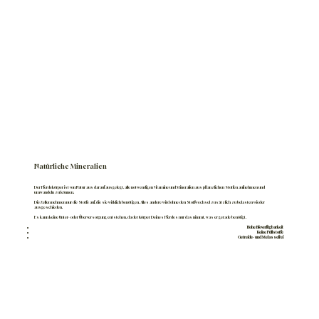
Natürliche Mineralien
Der Pferdekörper ist von Natur aus darauf ausgelegt, alle notwendigen Vitamine und Mineralien aus pflanzlichen Stoffen aufnehmen und
umwandeln zu können.
Die Zellen nehmen nur die Stoffe auf, die sie wirklich benötigen. Alles andere wird ohne den Stoffwechsel zusätzlich zu belasten wieder
ausgeschieden.
Es kann keine Unter- oder Überversorgung entstehen, da der Körper Deines Pferdes nur das nimmt, was er gerade benötigt.
Hohe Bioverfügbarkeit
Keine Füllstoffe
Getreide- und Melassefrei