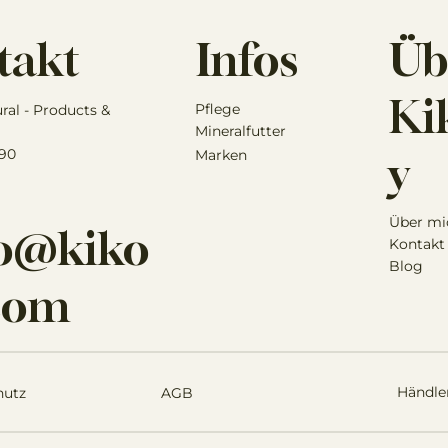
Infos
Üb
takt
Kik
Pflege
ural - Products &
Mineralfutter
 90
Marken
y
Über mi
lo@kiko
Kontakt
Blog
.com
Händle
hutz
AGB