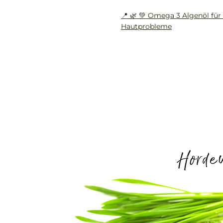
📍 🌿 💚 Omega 3 Algenöl f
Hautprobleme