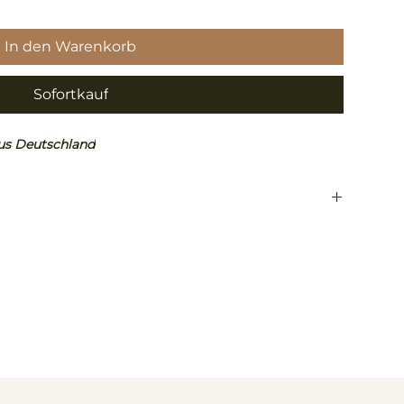
In den Warenkorb
Sofortkauf
aus Deutschland
vulgare, gehört zur Familie der Süßgräser.
 Gerstengras bereits seit ca. 15'000 Jahren vor
nährung.
Superfood durch seine hohe Dichte an Vitaminen und
 an Enzymen und Chlorophyll.