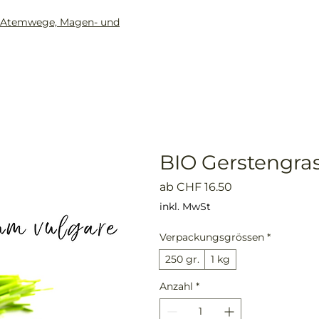
ür Atemwege, Magen- und
Home
Shop
Beratung
BIO Gerstengras
Sale-
ab
CHF 16.50
Preis
inkl. MwSt
Verpackungsgrössen
*
250 gr.
1 kg
Anzahl
*