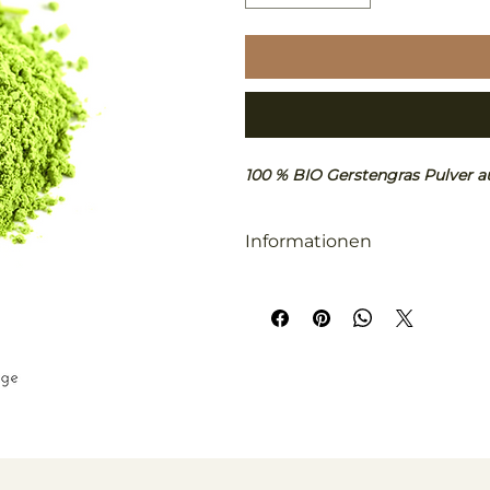
100 % BIO Gerstengras Pulver 
Informationen
Die Gerste, lateinisch Hordeum 
Ursprünglich aus Vorderasien ist
Christus Bestandteil unserer Er
Gerstengras ist ein absolutes 
Mineralien sowie einer Vielzahl