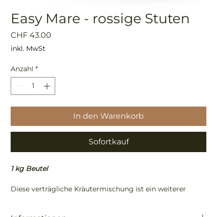
Easy Mare - rossige Stuten
Preis
CHF 43.00
inkl. MwSt
Anzahl
*
In den Warenkorb
Sofortkauf
1 kg Beutel
Diese verträgliche Kräutermischung ist ein weiterer
unserer Bestseller für rossige Stute oder “liebestolle”
Wallache.