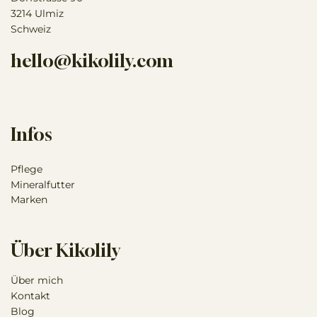
Falls Sie Bedenken um die Gesundheit Ihres Tieres
3214 Ulmiz
haben sollten, wenden Sie sich bitte umgehend an
Schweiz
Ihren Tierarzt.
hello@kikolily.com
Infos
Pflege
Mineralfutter
Marken
Über Kikolily
Über mich
Kontakt
Blog