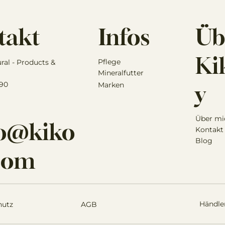
Infos
Üb
takt
Kik
Pflege
ural - Products &
Mineralfutter
 90
Marken
y
Über mi
lo@kiko
Kontakt
Blog
.com
Händle
hutz
AGB