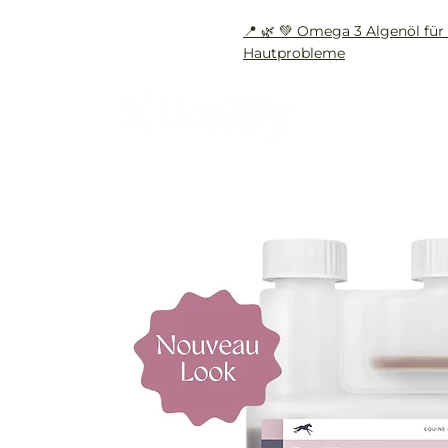
📍 🌿 💚 Omega 3 Algenöl f
Hautprobleme