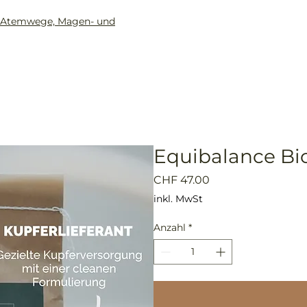
ür Atemwege, Magen- und
Home
Shop
Beratung
Equibalance B
Preis
CHF 47.00
inkl. MwSt
Anzahl
*