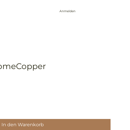
Anmelden
Events
Über mich
Blog
Kontakt
iomeCopper
In den Warenkorb