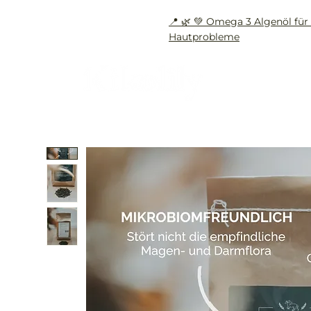
📍 🌿 💚 Omega 3 Algenöl f
Hautprobleme