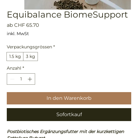
Equibalance BiomeSupport
Sale-
ab
CHF 65.70
Preis
inkl. MwSt
Verpackungsgrössen
*
1.5 kg
3 kg
Anzahl
*
In den Warenkorb
Sofortkauf
Postbiotisches Ergänzungsfutter mit der kurzkettigen