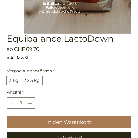
Equibalance LactoDown
Sale-
ab
CHF 69.70
Preis
inkl. MwSt
Verpackungsgrössen
*
3 kg
2 x 3 kg
Anzahl
*
In den Warenkorb