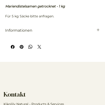
Mariendistelsamen getrocknet - 1 kg
Für 5 kg Säcke bitte anfragen.
Informationen
Mariendistelsamen enthalten bis zu 3% Silymarin, den
Inhaltsstoff, der sich positiv auf Leber und Verdauung
auswirken kann.
Kontakt
Kikolily Natural - Products & Services