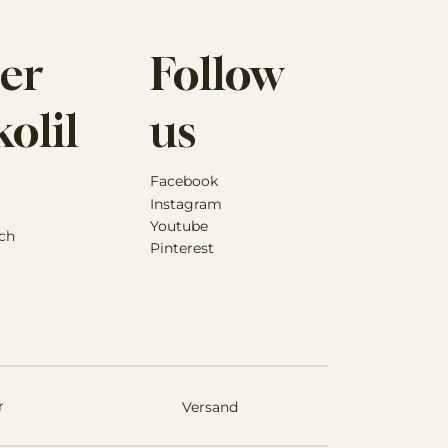
 Behandlung. Dieses Produkt ist kein tierärztliches
ilversprechen abgegeben.
er
Follow
olil
us
Facebook
Instagram
Youtube
ch
Pinterest
r
Versand