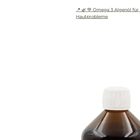
📍 🌿 💚 Omega 3 Algenöl f
Hautprobleme