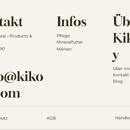
als Ergänzung zur tierärztlichen
Heilmittel und es wird kein He
Infos
Üb
takt
Kik
Pflege
ural - Products &
Mineralfutter
 90
Marken
y
Über mi
lo@kiko
Kontakt
Blog
.com
Händle
hutz
AGB