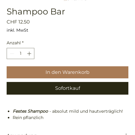
Shampoo Bar
Preis
CHF 12.50
inkl. MwSt
Anzahl
*
In den Warenkorb
Sofortkauf
Festes Shampoo
- absolut mild und hautverträglich!
Rein pflanzlich
Reinigt gründlich, absolut ohne Chemie.
Einfach zum Flecken waschen oder mal nur den