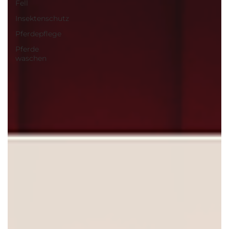
Fell
Insektenschutz
Pferdepflege
Pferde
waschen