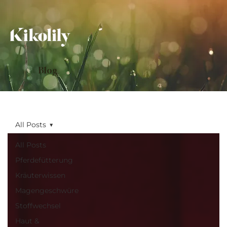
Blog
All Posts
All Posts
Pferdefütterung
Kräuterwissen
Magengeschwüre
Stoffwechsel
Haut &