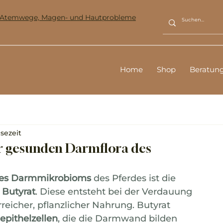
ür Atemwege, Magen- und Hautprobleme
Home
Shop
Beratun
esezeit
er gesunden Darmflora des
des Darmmikrobioms 
des Pferdes ist die 
 Butyrat
. Diese entsteht bei der Verdauung 
eicher, pflanzlicher Nahrung. Butyrat 
epithelzellen
, die die Darmwand bilden 