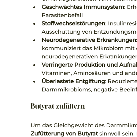
Geschwächtes Immunsystem
: Er
Parasitenbefall
Stoffwechselstörungen
: Insulinres
Ausschüttung von Entzündungsmo
Neurodegenerative Erkrankungen
kommuniziert das Mikrobiom mit 
neurodegenerativen Erkrankungen
Verringerte Produktion und Aufna
Vitaminen, Aminosäuren und ande
Überlastete Entgiftung
: Reduziert
Darmmikrobioms, negative Beeinf
Butyrat zufüttern
Um das Gleichgewicht des Darmmikrob
Zufütterung von Butyrat
 sinnvoll sein