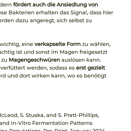
ndern 
fördert auch die Ansiedlung von 
ese Bakterien erhalten das Signal, dass hier 
erden dazu angeregt, sich selbst zu 
wichtig, eine 
verkapselte Form 
zu wählen, 
üchtig ist und sonst im Magen freigesetzt 
 zu 
Magengeschwüren
 auslösen kann. 
erfüttert werden, sodass es 
erst gezielt 
rd und dort wirken kann, wo es benötigt 
cLeod, S. Stuska, and S. Pratt-Phillips, 
and In-Vitro Fermentation Patterns 
e Populations. Pre-Print, January 2024