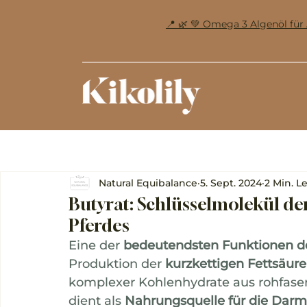
📍 🌿 💚 Omega 3 Algenöl f
Natural Equibalance
5. Sept. 2024
2 Min. L
Butyrat: Schlüsselmolekül d
Pferdes
Eine der 
bedeutendsten Funktionen 
Produktion der 
kurzkettigen Fettsäure
komplexer Kohlenhydrate aus rohfaserr
dient als 
Nahrungsquelle für die Darm