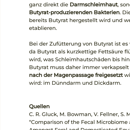
ganz direkt die 
Darmschleimhaut
, so
Butyrat-produzierenden Bakterien
. Di
bereits Butyrat hergestellt wird und w
etablieren.
Bei der Zufütterung von Butyrat ist es 
da Butyrat als kurzkettige Fettsäure fl
wird, was Schleimhautschäden bis hin
Butyrat muss daher immer verkapselt v
nach der Magenpassage freigesetzt 
wi
wird: im Dünndarm und Dickdarm.
Quellen
C. R. Gluck, M. Bowman, V. Fellner, S. M
“Comparison of the Fecal Microbiome 
Amongst Feral and Domesticated Equin