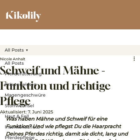
All Posts
Nicole Anhalt
All Posts
Schweif und Mähne -
Pferdefütterung
Funktion und richtige
Kräuterwissen
Magengeschwüre
Pflege
Stoffwechsel
Aktualisiert:
7. Juni 2025
Haut & Fell
Was haben Mähne und Schweif für eine 
Funktion? Und wie pflegst Du die Haarpracht 
Insektenschutz
Deines Pferdes richtig, damit sie dicht, lang und 
Pferdepflege