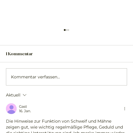
1 Kommentar
Kommentar verfassen...
Aktuell
Grüne Mineralerde - Warum sie
unbedingt in Deine Stallapotheke
Gast
16. Jan.
gehört!
Die Hinweise zur Funktion von Schweif und Mähne 
zeigen gut, wie wichtig regelmäßige Pflege, Geduld und 