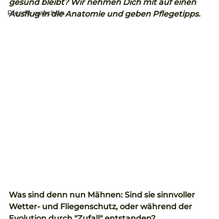
gesund bleibt? Wir nehmen Dich mit auf einen 
Pferde waschen
Ausflug in die Anatomie und geben Pflegetipps.
Was sind denn nun Mähnen: Sind sie sinnvoller 
Wetter- und Fliegenschutz, oder während der 
Evolution durch "Zufall" entstanden?