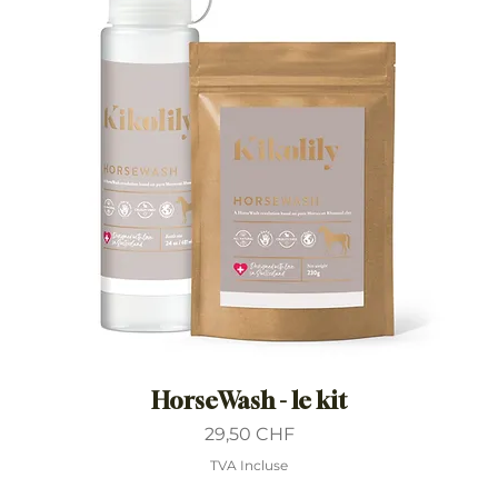
HorseWash - le kit
Prix
29,50 CHF
TVA Incluse