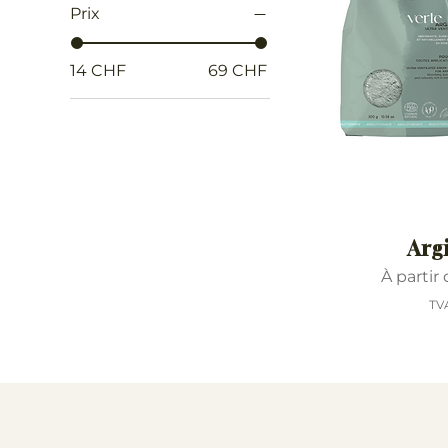
Prix
14 CHF
69 CHF
Argi
Prix pr
À partir
TV