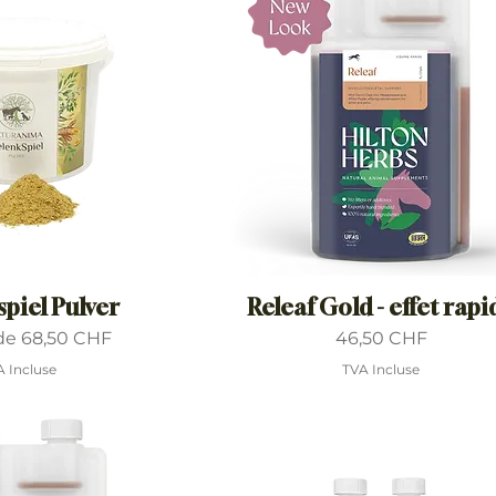
piel Pulver
Releaf Gold - effet rapi
motionnel
Prix
 de
68,50 CHF
46,50 CHF
A Incluse
TVA Incluse