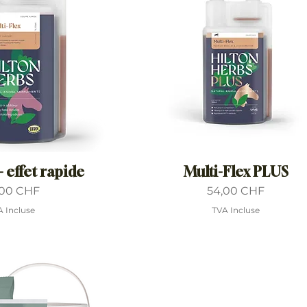
- effet rapide
Multi-Flex PLUS
x
Prix
,00 CHF
54,00 CHF
A Incluse
TVA Incluse