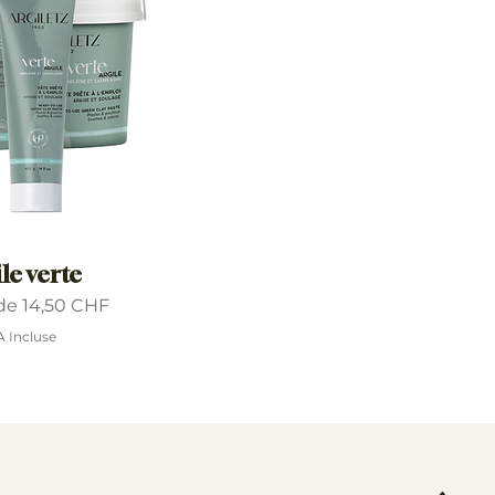
le verte
omotionnel
 de
14,50 CHF
A Incluse