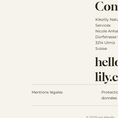
Con
Kikolily Nat
Services
Nicole Anha
Dorfstrasse
3214 Ulmiz
Suisse
hel
lily
Mentions légales
Protecti
données
© 2025 par Kikolily