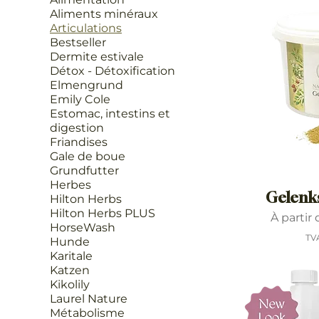
Aliments minéraux
Articulations
Bestseller
Dermite estivale
Détox - Détoxification
Elmengrund
Emily Cole
Estomac, intestins et
digestion
Friandises
Gale de boue
Grundfutter
Herbes
Gelenks
Hilton Herbs
Hilton Herbs PLUS
Prix pro
À partir
HorseWash
TV
Hunde
Karitale
Katzen
Kikolily
Laurel Nature
Métabolisme