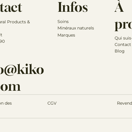
Infos
À
tact
pr
Soins
ural Products &
Minéraux naturels
lt
Marques
Qui suis
 90
Contact
Blog
lo@kiko
.com
Revend
on des
CGV