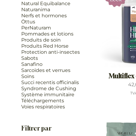
Natural Equibalance
Naturanima
Nerfs et hormones
Öttus
PerNaturam
Pommades et lotions
Produits de soin
Produits Red Horse
Protection anti-insectes
Sabots
Sanafino
Sarcoïdes et verrues
Multiflex 
Soins
Succi recentis officinalis
Pri
42
Syndrome de Cushing
TV
Système immunitaire
Téléchargements
Voies respiratoires
Filtrer par