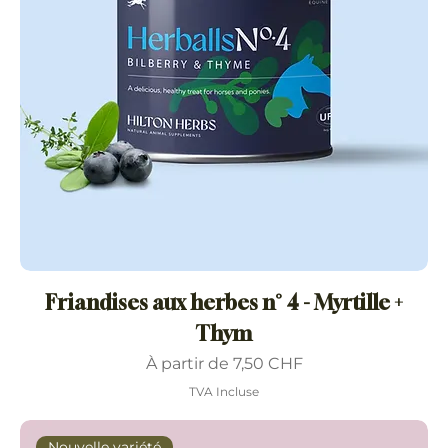
Friandises aux herbes n° 4 - Myrtille +
Thym
Prix promotionnel
À partir de
7,50 CHF
TVA Incluse
Nouvelle variété