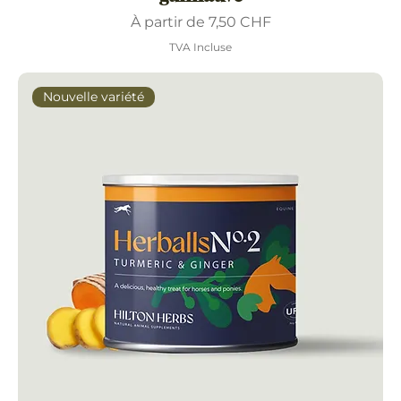
Prix promotionnel
À partir de
7,50 CHF
TVA Incluse
Nouvelle variété