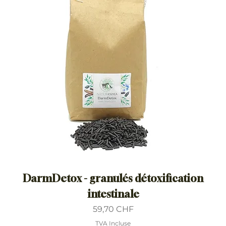
DarmDetox - granulés détoxification
intestinale
Prix
59,70 CHF
TVA Incluse