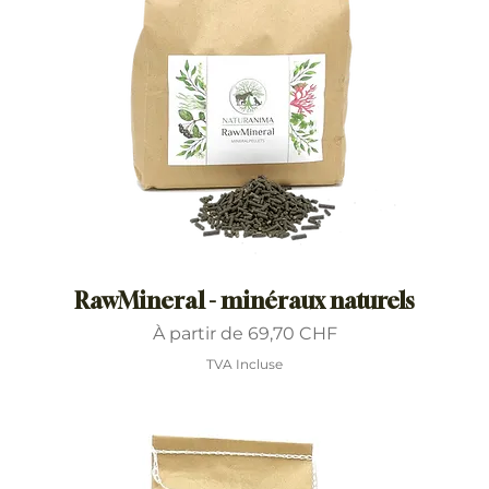
RawMineral - minéraux naturels
Prix promotionnel
À partir de
69,70 CHF
TVA Incluse