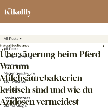
All Posts
Natural Equibalance
All Posts
Übersäuerung beim Pferd –
Pferdefütterung
Warum
Kräuterwissen
Magengeschwüre
Milchsäurebakterien
Stoffwechsel
kritisch sind und wie du
Haut & Fell
Insektenschutz
Azidosen vermeidest
Pferdepflege