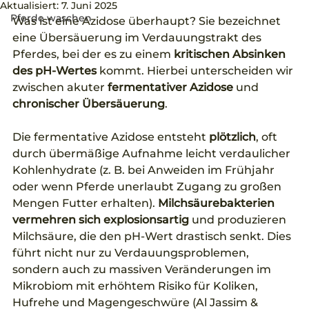
Aktualisiert:
7. Juni 2025
Pferde waschen
Was ist eine Azidose überhaupt? Sie bezeichnet 
eine Übersäuerung im Verdauungstrakt des 
Pferdes, bei der es zu einem 
kritischen Absinken 
des pH-Wertes
 kommt. Hierbei unterscheiden wir 
zwischen akuter 
fermentativer Azidose 
und 
chronischer Übersäuerung
.
Die fermentative Azidose entsteht 
plötzlich
, oft 
durch übermäßige Aufnahme leicht verdaulicher 
Kohlenhydrate (z. B. bei Anweiden im Frühjahr 
oder wenn Pferde unerlaubt Zugang zu großen 
Mengen Futter erhalten). 
Milchsäurebakterien 
vermehren sich explosionsartig
 und produzieren 
Milchsäure, die den pH-Wert drastisch senkt. Dies 
führt nicht nur zu Verdauungsproblemen, 
sondern auch zu massiven Veränderungen im 
Mikrobiom mit erhöhtem Risiko für Koliken, 
Hufrehe und Magengeschwüre (Al Jassim & 