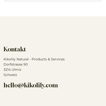
Grüne Mineralerde - Warum sie
unbedingt in Deine Stallapotheke
gehört!
Kontakt
Kikolily Natural - Products & Services
Dorfstrasse 90
3214 Ulmiz
Schweiz
hello@kikolily.com