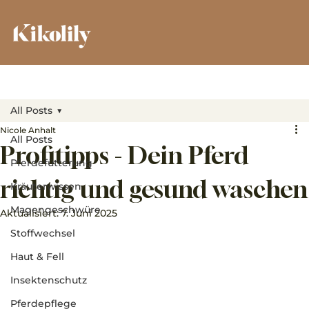
All Posts
Nicole Anhalt
All Posts
Profitipps - Dein Pferd
Pferdefütterung
richtig und gesund waschen
Kräuterwissen
Magengeschwüre
Aktualisiert:
7. Juni 2025
Stoffwechsel
Haut & Fell
Insektenschutz
Pferdepflege