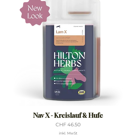
Nav X - Kreislauf & Hufe
Preis
CHF 46.50
inkl. MwSt