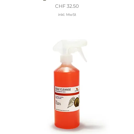
Preis
CHF 32.50
inkl. MwSt