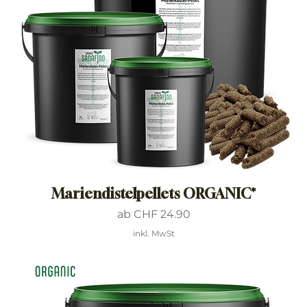
Mariendistelpellets ORGANIC*
Sale-Preis
ab
CHF 24.90
inkl. MwSt