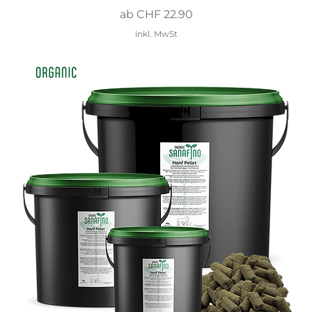
Sale-Preis
ab
CHF 22.90
inkl. MwSt