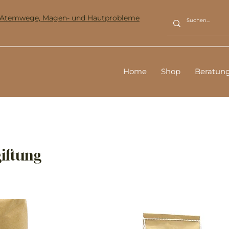
ür Atemwege, Magen- und Hautprobleme
Home
Shop
Beratun
iftung