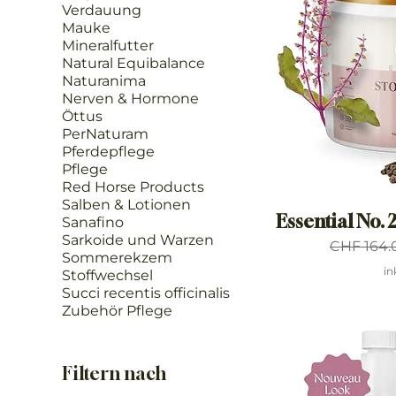
Verdauung
Mauke
Mineralfutter
Natural Equibalance
Naturanima
Nerven & Hormone
Öttus
PerNaturam
Pferdepflege
Pflege
Red Horse Products
Salben & Lotionen
Essential No. 
Sanafino
Sarkoide und Warzen
Standard
CHF 164.
Sommerekzem
in
Stoffwechsel
Succi recentis officinalis
Zubehör Pflege
Filtern nach