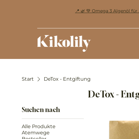
📍 🌿 💚 Omega 3 Algenöl f
Start
DeTox - Entgiftung
DeTox - Entg
Suchen nach
Alle Produkte
Atemwege
Bestseller