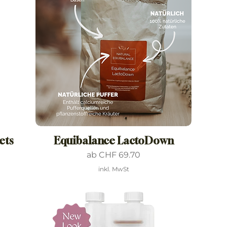
ets
Equibalance LactoDown
Sale-Preis
ab
CHF 69.70
inkl. MwSt