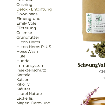
Cushing
DeTox - Entgiftung
Downloads
Elmengrund
Emily Cole
Fütterung
Gelenke
Grundfutter
Hilton Herbs
Hilton Herbs PLUS
HorseWash
Hufe
Hunde
SchwungVoll
Immunsystem
Insektenschutz
Pre
CH
Karitale
in
Katzen
Kikolily
Kräuter
Laurel Nature
Leckerlis
Magen, Darm und