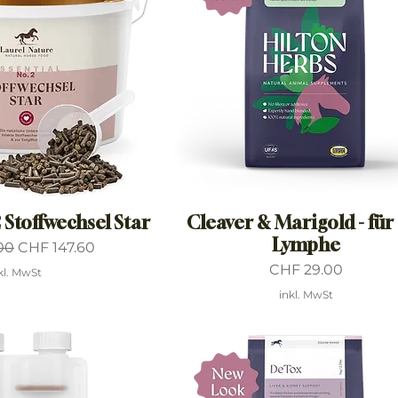
2 Stoffwechsel Star
Cleaver & Marigold - für
Lymphe
preis
Sale-Preis
00
CHF 147.60
Preis
CHF 29.00
kl. MwSt
inkl. MwSt