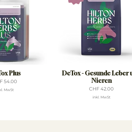
ox Plus
DeTox - Gesunde Leber 
Nieren
is
F 54.00
Preis
CHF 42.00
kl. MwSt
inkl. MwSt