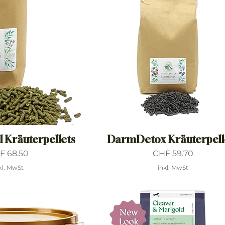
 Kräuterpellets
DarmDetox Kräuterpell
is
Preis
F 68.50
CHF 59.70
kl. MwSt
inkl. MwSt