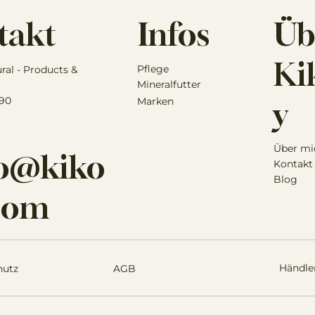
Infos
Üb
takt
Kik
Pflege
ural - Products &
Mineralfutter
 90
Marken
y
Über mi
lo@kiko
Kontakt
Blog
.com
Händle
hutz
AGB