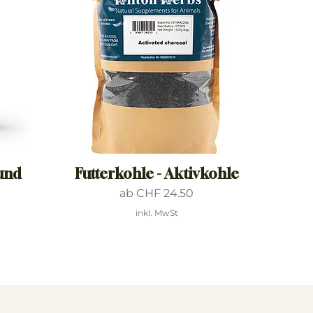
und
Futterkohle - Aktivkohle
Sale-Preis
ab
CHF 24.50
inkl. MwSt