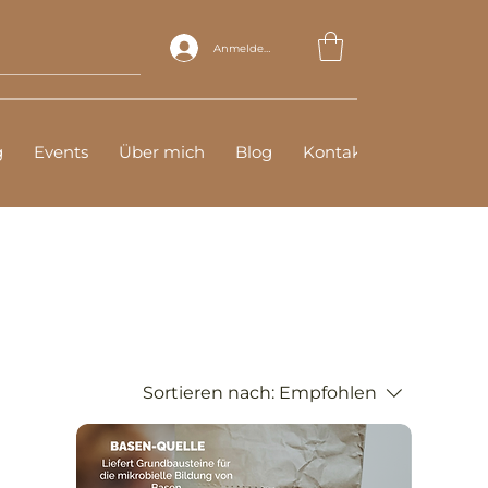
Anmelden
g
Events
Über mich
Blog
Kontakt
Sortieren nach:
Empfohlen