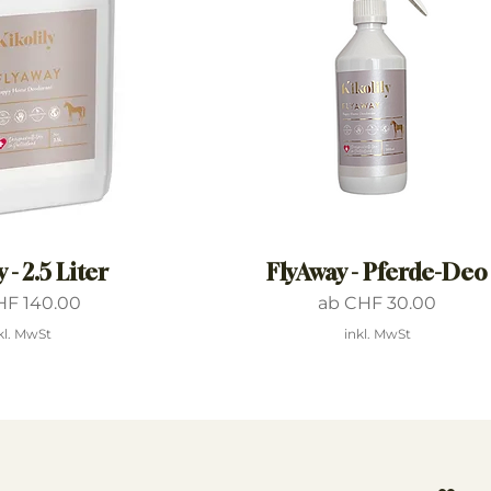
 - 2.5 Liter
FlyAway - Pferde-Deo
Preis
Sale-Preis
HF 140.00
ab
CHF 30.00
kl. MwSt
inkl. MwSt