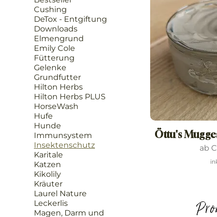
Cushing
DeTox - Entgiftung
Downloads
Elmengrund
Emily Cole
Fütterung
Gelenke
Grundfutter
Hilton Herbs
Hilton Herbs PLUS
HorseWash
Hufe
Hunde
Öttu's Mugges
Immunsystem
Insektenschutz
Sale
ab
C
Karitale
in
Katzen
Kikolily
Kräuter
Laurel Nature
Leckerlis
Magen, Darm und