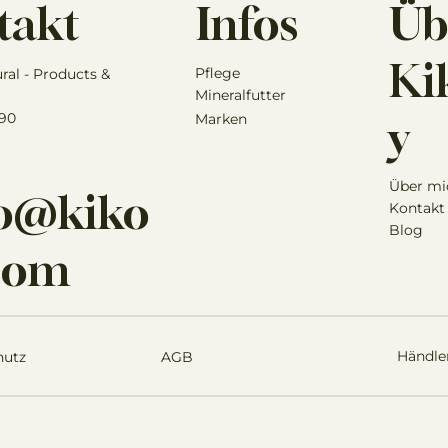
Infos
Üb
takt
Kik
Pflege
ural - Products &
Mineralfutter
 90
Marken
y
Über mi
lo@kiko
Kontakt
Blog
.com
Händle
hutz
AGB