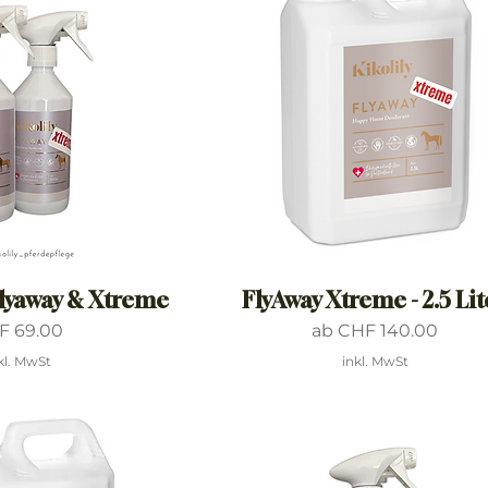
Flyaway & Xtreme
FlyAway Xtreme - 2.5 Lit
is
Sale-Preis
F 69.00
ab
CHF 140.00
kl. MwSt
inkl. MwSt