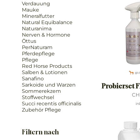
Verdauung
Mauke
Mineralfutter
Natural Equibalance
Naturanima
Nerven & Hormone
Öttus
PerNaturam
Pferdepflege
Pflege
Red Horse Products
Salben & Lotionen
Sanafino
Sarkoide und Warzen
Probierset 
Sommerekzem
Pre
CH
Stoffwechsel
Succi recentis officinalis
in
Zubehör Pflege
Filtern nach