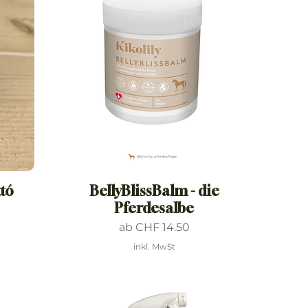
tó
BellyBlissBalm - die
Pferdesalbe
Sale-Preis
ab
CHF 14.50
inkl. MwSt