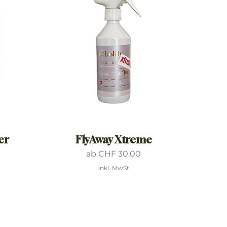
er
FlyAway Xtreme
Sale-Preis
ab
CHF 30.00
inkl. MwSt