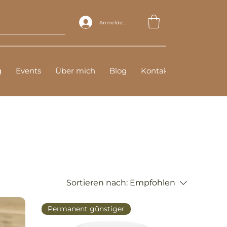
Anmelden
g
Events
Über mich
Blog
Kontakt
Sortieren nach:
Empfohlen
Permanent günstiger