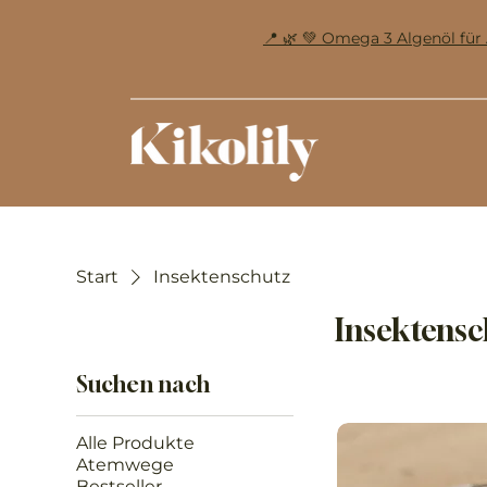
📍 🌿 💚 Omega 3 Algenöl f
Start
Insektenschutz
Insektensc
Suchen nach
Alle Produkte
Atemwege
Bestseller