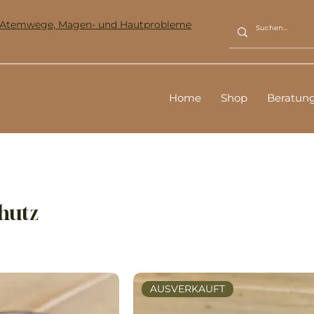
ür Atemwege, Magen- und Hautprobleme
Home
Shop
Beratun
hutz
AUSVERKAUFT