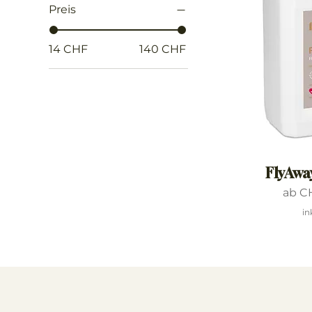
Preis
14 CHF
140 CHF
FlyAway
Sale-
ab
C
in