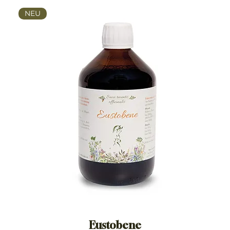
NEU
Eustobene