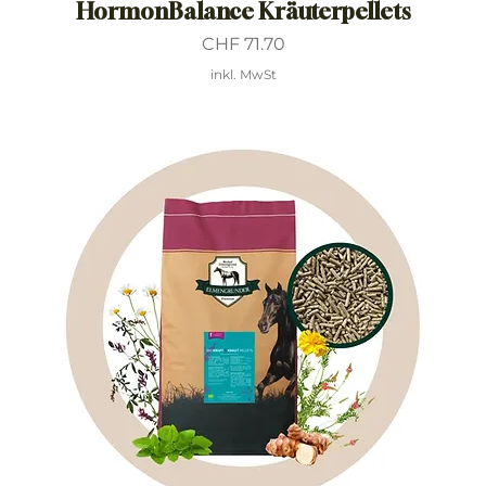
HormonBalance Kräuterpellets
Preis
CHF 71.70
inkl. MwSt