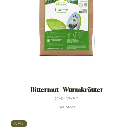
Bittermut - Wurmkräuter
Preis
CHF 29.50
inkl. MwSt
NEU