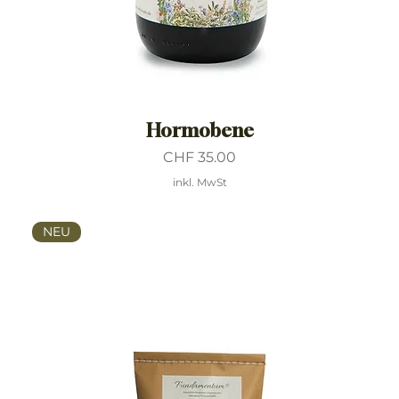
Hormobene
Preis
CHF 35.00
inkl. MwSt
NEU