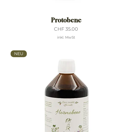
Protobene
Preis
CHF 35.00
inkl. MwSt
NEU