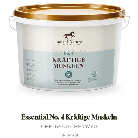
Essential No. 4 Kräftige Muskeln
Standardpreis
Sale-Preis
CHF 164.00
CHF 147.60
inkl. MwSt