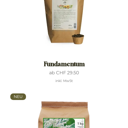
Fundamentum
Sale-Preis
ab
CHF 29.50
inkl. MwSt
NEU