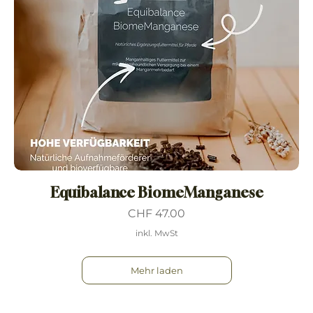
Equibalance BiomeManganese
Preis
CHF 47.00
inkl. MwSt
Mehr laden