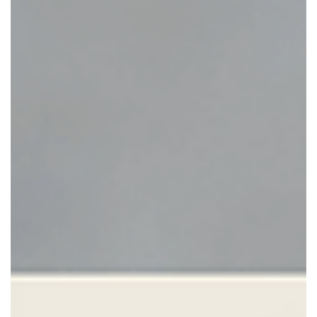
Pferdepflegeprodukte - warum Du
immer die Etikette lesen solltest
Chemie oder Natur - warum Du immer das Etikett auf den
Pflegeprodukten für Dein Pferd lesen solltest. Dieses
Thema ist ganz besonders wichtig für Dich, weil zum
Beispiel billige und synthetisch hergestellte Inhaltsstoffe in
den Pflegeprodukten Deinem Pferd potenziell Schaden
zufügen können. Weisst Du, was eigentlich sind
Tierpflegeprodukte? Was sind die üblichen verwendeten
Inhaltsstoffe? Was sind die Eigenschaften von "guten"
Pferdepflegeprodukten?