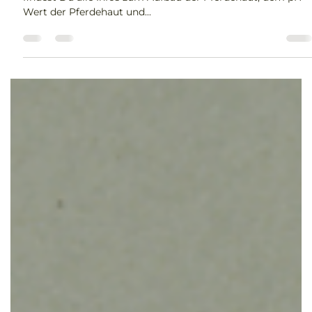
Nicole Anhalt
17. Dez. 2018
5 Min. Lesezeit
Die wichtigsten Facts zur Pferdehaut
und warum Hautkrankheiten entstehen
Glänzendes Pferdefell © canva.com In diesem Blog-Artikel
findest Du alle Infos zum Aufbau der Pferdehaut, dem pH-
Wert der Pferdehaut und...