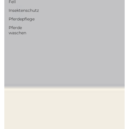
Fell
Insektenschutz
Pferdepflege
Pferde
waschen